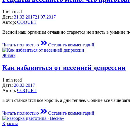
выходные
7-
Estimated
1 min read
9
read
Дата:
31.03.2017
21.07.2017
мая
time
Автор:
COQUET
Весной наш организм отчаянно старается не впасть в уныние 
on
Читать полностью
Оставить комментарий
Рецепты
весеннего
Posted
Жизнь
меню:
in
что
Как избавиться от весенней депрессии
приготовить
в
выходные
Estimated
1 min read
read
Дата:
20.03.2017
time
Автор:
COQUET
Ночи становятся все короче, а дни теплее. Солнце все чаще за
on
Читать полностью
Оставить комментарий
Как
избавиться
Posted
Красота
от
in