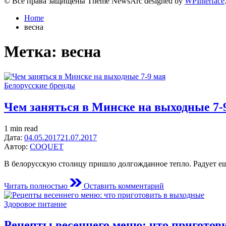
© Все права защищены Theme NewsArc designed by
WPInterface
Home
весна
Метка:
весна
Posted
Белорусские бренды
in
Чем заняться в Минске на выходные 7-
Estimated
1 min read
read
Дата:
04.05.2017
21.07.2017
time
Автор:
COQUET
В белорусскую столицу пришло долгожданное тепло. Радует еще
on
Читать полностью
Оставить комментарий
Чем
заняться
Posted
Здоровое питание
в
in
Минске
Рецепты весеннего меню: что приготов
на