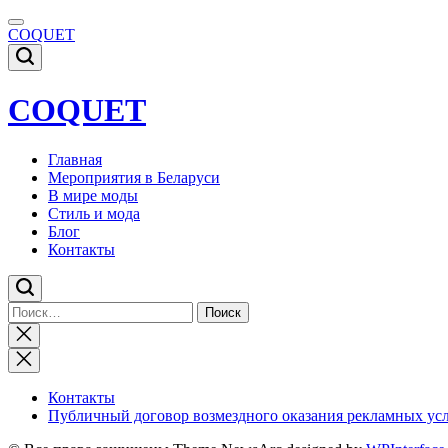
Skip
to
COQUET
content
COQUET
Главная
Мероприятия в Беларуси
В мире моды
Стиль и мода
Блог
Контакты
Найти:
Close
search
Контакты
Публичный договор возмездного оказания рекламных ус