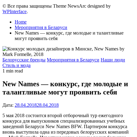
© Все права защищены Theme NewsArc designed by
WPInterface
.
Home
Мероприятия в Беларуси
New Names — конкурс, где молодые и талантливые
могут проявить себя
Posted
Белорусские бренды
Мероприятия в Беларуси
Наши люди
in
Стиль и мода
Estimated
1 min read
read
time
New Names — конкурс, где молодые и
талантливые могут проявить себя
Дата:
28.04.2018
28.04.2018
5 мая 2018 состоится второй отборочный тур ежегодного
конкурса для выпускников специализированных учебных
заведений Беларуси New Names BFW.
Партнером конкурса
вновь выступила одна из передовых белорусских компаний