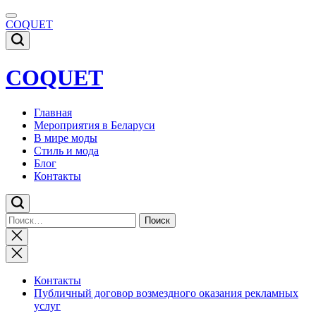
Skip
to
COQUET
content
COQUET
Главная
Мероприятия в Беларуси
В мире моды
Стиль и мода
Блог
Контакты
Найти:
Close
search
Контакты
Публичный договор возмездного оказания рекламных
услуг