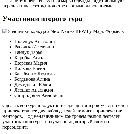
— Mark Formelle. Известная марка одежды видит большую
перспективу в сотрудничестве с юными дарованиями.
Участники второго тура
Полещук Анатолий
Расолько Алевтина
Гайдук Дарья
Каробка Агата
Езерская Мария
Волкова Елена
Балабушко Людмила
Богданова Алина
Демидович Юлия
Леошко Анастасия
Спиридович Анастасия
Сделать конкурс продуктивнее для дизайнеров-участников и
привлекательнее для наблюдателей поможет привлечение
менторов. Под ненавязчивым контролем fashion-деятелей
участники конкурса получат опыт, который сложно
переоценить.