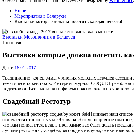
© Все права защищены Theme NewsArc designed by
WPInterface
Home
Мероприятия в Беларуси
Выставки которые должна посетить каждая невеста!
Posted
Выставки
Мероприятия в Беларуси
in
Estimated
1 min read
read
time
Выставки которые должна посетить каж
Дата:
16.01.2017
Традиционно, конец зимы у многих молодых девушек ассоциир
тематических выставок. Интернет-журнал COQUET разобрался к
подготовки. Все выставки и форумы расположены в хронологи
Свадебный Рестотур
Начинает наш список
отличается от программы 29 января. Это мероприятие платное, 
что вам понравится, ведь в программе вас будет ждать поездка
лучшие рестораны, усадьбы, загородные клубы, банкетные залы