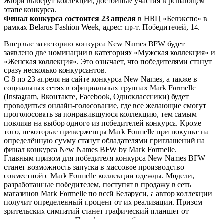
Жюри выберут коллекции, достойные участия в решающем
этапе конкурса.
Финал конкурса состоится 23 апреля
в НВЦ «Белэкспо» в
рамках Belarus Fashion Week, адрес: пр-т. Победителей, 14.
Впервые за историю конкурса New Names BFW будет
заявлено две номинации в категориях «Мужская коллекция» и
«Женская коллекция». Это означает, что победителями станут
сразу несколько конкурсантов.
С 8 по 23 апреля на сайте конкурса New Names, а также в
социальных сетях в официальных группах Mark Formelle
(Instagram, Вконтакте, Facebook, Одноклассники) будет
проводиться онлайн-голосование, где все желающие смогут
проголосовать за понравившуюся коллекцию, тем самым
повлияв на выбор одного из победителей конкурса. Кроме
того, некоторые приверженцы Mark Formelle при покупке на
определённую сумму станут обладателями приглашений на
финал конкурса New Names BFW by Mark Formelle.
Главным призом для победителя конкурса New Names BFW
станет возможность запуска в массовое производство
совместной с Mark Formelle коллекции одежды. Модели,
разработанные победителем, поступят в продажу в сеть
магазинов Mark Formelle по всей Беларуси, а автор коллекции
получит определенный процент от их реализации. Призом
зрительских симпатий станет графический планшет от