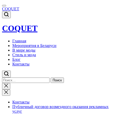
Skip
to
COQUET
content
COQUET
Главная
Мероприятия в Беларуси
В мире моды
Стиль и мода
Блог
Контакты
Найти:
Close
search
Контакты
Публичный договор возмездного оказания рекламных
услуг