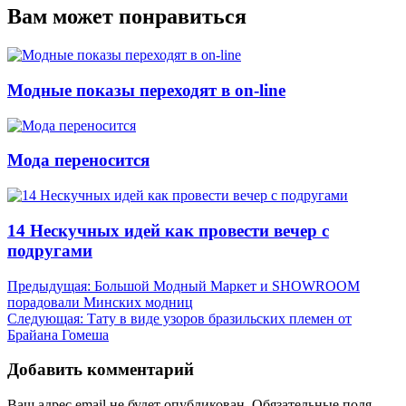
Вам может понравиться
Модные показы переходят в on-line
Мода переносится
14 Нескучных идей как провести вечер с
подругами
Навигация
Предыдущая:
Большой Модный Маркет и SHOWROOM
порадовали Минских модниц
по
Следующая:
Тату в виде узоров бразильских племен от
записям
Брайана Гомеша
Добавить комментарий
Ваш адрес email не будет опубликован.
Обязательные поля