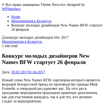
© Все права защищены Theme NewsArc designed by
WPInterface
.
Home
Мероприятия в Беларуси
Конкурс молодых дизайнеров New Names BFW стартует
26 февраля
Posted
Мероприятия в Беларуси
in
Estimated
1 min read
read
time
Конкурс молодых дизайнеров New
Names BFW стартует 26 февраля
Дата:
20.02.2017
01.04.2017
Новый сезон New Names BFW, партнером которого является
ведущий белорусский бренд по производству одежды Mark
Formelle, в очередной раз удивляет нас.
На этот раз в
программе мероприятия произошли приятные дополнения,
как для участников конкурса, так и для тех, кто активно
следит за мероприятием.