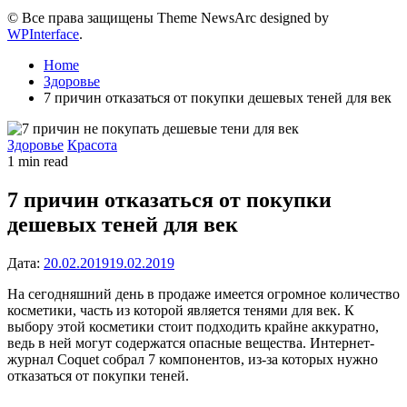
© Все права защищены Theme NewsArc designed by
WPInterface
.
Home
Здоровье
7 причин отказаться от покупки дешевых теней для век
Posted
Здоровье
Красота
in
Estimated
1 min read
read
time
7 причин отказаться от покупки
дешевых теней для век
Дата:
20.02.2019
19.02.2019
На сегодняшний день в продаже имеется огромное количество
косметики, часть из которой является тенями для век. К
выбору этой косметики стоит подходить крайне аккуратно,
ведь в ней могут содержатся опасные вещества. Интернет-
журнал Coquet собрал 7 компонентов, из-за которых нужно
отказаться от покупки теней.