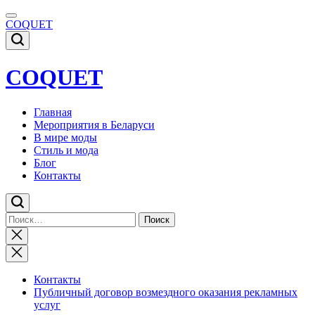
Skip
to
COQUET
content
COQUET
Главная
Мероприятия в Беларуси
В мире моды
Стиль и мода
Блог
Контакты
Найти:
Close
search
Контакты
Публичный договор возмездного оказания рекламных
услуг