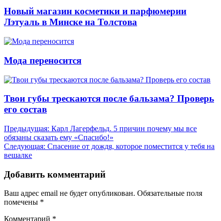
Новый магазин косметики и парфюмерии
Лэтуаль в Минске на Толстова
Мода переносится
Твои губы трескаются после бальзама? Проверь
его состав
Навигация
Предыдущая:
Карл Лагерфельд. 5 причин почему мы все
обязаны сказать ему «Спасибо!»
по
Следующая:
Спасение от дождя, которое поместится у тебя на
записям
вешалке
Добавить комментарий
Ваш адрес email не будет опубликован.
Обязательные поля
помечены
*
Комментарий
*